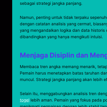
sebagai strategi jangka panjang.
Namun, penting untuk tidak terpaku sepenuh
dengan catatan analisis yang cermat, biasa
yang mengandalkan logika dan data historis c
dibandingkan yang hanya mengikuti intuisi.
Menjaga Disiplin dan Meng
Membaca tren angka memang menarik, tetapi t
Pemain harus menetapkan batas taruhan dan 
muncul. Strategi jangka panjang akan lebih efe
Selain itu, menggabungkan analisis tren 
togel
lebih aman. Pemain yang fokus pada pol
menikmati permainan dengan lebih stabil ta