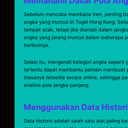
Memahami Dasar Pola Ang
Sebelum mencoba membaca tren, penting ba
angka yang muncul di Togel Hong Kong. Set
tampak acak, tetapi jika diamati dalam jangk
angka yang jarang muncul dalam beberapa pe
berikutnya.
Selain itu, mengenali kategori angka seperti 
tertentu dapat membantu pemain membuat pre
biasanya tersedia secara online, sehingga p
analisis pola jangka panjang.
Menggunakan Data Historis
Data historis adalah salah satu alat paling