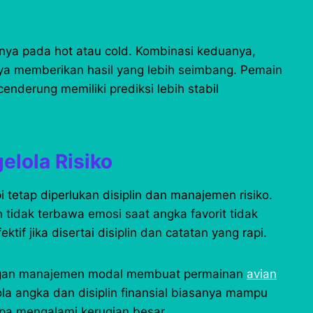
nya pada hot atau cold. Kombinasi keduanya,
nya memberikan hasil yang lebih seimbang. Pemain
enderung memiliki prediksi lebih stabil
elola Risiko
etap diperlukan disiplin dan manajemen risiko.
tidak terbawa emosi saat angka favorit tidak
ktif jika disertai disiplin dan catatan yang rapi.
dengan manajemen modal membuat permainan
avian
a angka dan disiplin finansial biasanya mampu
npa mengalami kerugian besar.