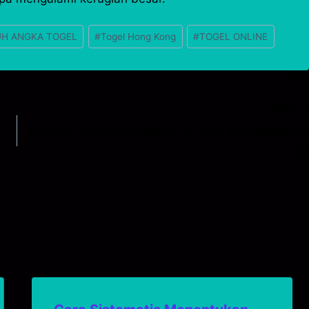
UH ANGKA TOGEL
#
Togel Hong Kong
#
TOGEL ONLINE
NEXT
Bermain Aman Menembus Jackpot Togel Magnum
4D