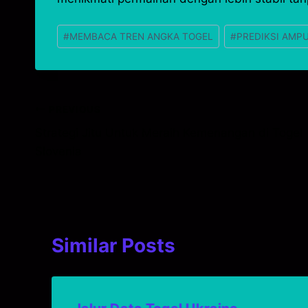
Post
#
MEMBACA TREN ANGKA TOGEL
#
PREDIKSI AMP
Tags:
Post
PREVIOUS
Strategi Jitu Untuk Meraih Kemenangan di Togel
navigation
Slovenia
Similar Posts