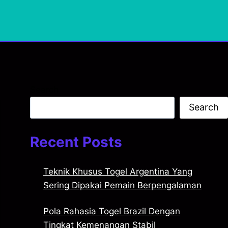
Search
Search
Recent Posts
Teknik Khusus Togel Argentina Yang
Sering Dipakai Pemain Berpengalaman
Pola Rahasia Togel Brazil Dengan
Tingkat Kemenangan Stabil