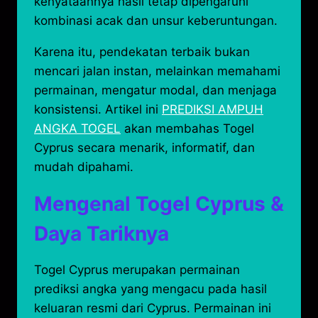
kenyataannya hasil tetap dipengaruhi
kombinasi acak dan unsur keberuntungan.
Karena itu, pendekatan terbaik bukan
mencari jalan instan, melainkan memahami
permainan, mengatur modal, dan menjaga
konsistensi. Artikel ini
PREDIKSI AMPUH
ANGKA TOGEL
akan membahas Togel
Cyprus secara menarik, informatif, dan
mudah dipahami.
Mengenal Togel Cyprus &
Daya Tariknya
Togel Cyprus merupakan permainan
prediksi angka yang mengacu pada hasil
keluaran resmi dari Cyprus. Permainan ini