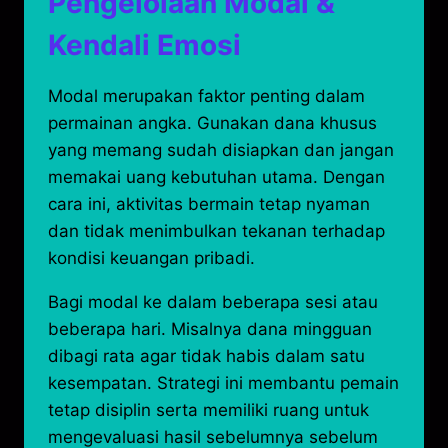
Pengelolaan Modal &
Kendali Emosi
Modal merupakan faktor penting dalam
permainan angka. Gunakan dana khusus
yang memang sudah disiapkan dan jangan
memakai uang kebutuhan utama. Dengan
cara ini, aktivitas bermain tetap nyaman
dan tidak menimbulkan tekanan terhadap
kondisi keuangan pribadi.
Bagi modal ke dalam beberapa sesi atau
beberapa hari. Misalnya dana mingguan
dibagi rata agar tidak habis dalam satu
kesempatan. Strategi ini membantu pemain
tetap disiplin serta memiliki ruang untuk
mengevaluasi hasil sebelumnya sebelum