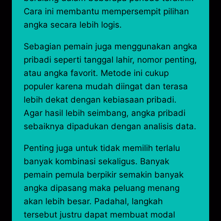
Cara ini membantu mempersempit pilihan
angka secara lebih logis.
Sebagian pemain juga menggunakan angka
pribadi seperti tanggal lahir, nomor penting,
atau angka favorit. Metode ini cukup
populer karena mudah diingat dan terasa
lebih dekat dengan kebiasaan pribadi.
Agar hasil lebih seimbang, angka pribadi
sebaiknya dipadukan dengan analisis data.
Penting juga untuk tidak memilih terlalu
banyak kombinasi sekaligus. Banyak
pemain pemula berpikir semakin banyak
angka dipasang maka peluang menang
akan lebih besar. Padahal, langkah
tersebut justru dapat membuat modal