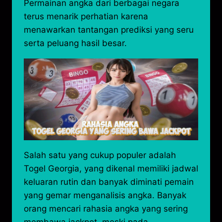
Permainan angka dari berbagai negara
terus menarik perhatian karena
menawarkan tantangan prediksi yang seru
serta peluang hasil besar.
Salah satu yang cukup populer adalah
Togel Georgia, yang dikenal memiliki jadwal
keluaran rutin dan banyak diminati pemain
yang gemar menganalisis angka. Banyak
orang mencari rahasia angka yang sering
membawa jackpot, meski pada