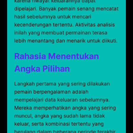
karena riwayat keluarannya dapat
dipelajari. Banyak pemain senang mencatat
hasil sebelumnya untuk mencari
kecenderungan tertentu. Aktivitas analisis
inilah yang membuat permainan terasa
lebih menantang dan menarik untuk diikuti.
Rahasia Menentukan
Angka Pilihan
Langkah pertama yang sering dilakukan
pemain berpengalaman adalah
mempelajari data keluaran sebelumnya.
Mereka memperhatikan angka yang sering
muncul, angka yang sudah lama tidak
keluar, serta kombinasi tertentu yang
berulang dalam beberapa periode terakhir.