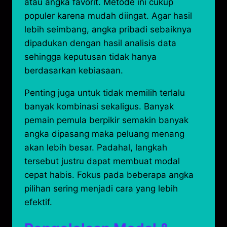
atau angka favorit. Metode ini cukup
populer karena mudah diingat. Agar hasil
lebih seimbang, angka pribadi sebaiknya
dipadukan dengan hasil analisis data
sehingga keputusan tidak hanya
berdasarkan kebiasaan.
Penting juga untuk tidak memilih terlalu
banyak kombinasi sekaligus. Banyak
pemain pemula berpikir semakin banyak
angka dipasang maka peluang menang
akan lebih besar. Padahal, langkah
tersebut justru dapat membuat modal
cepat habis. Fokus pada beberapa angka
pilihan sering menjadi cara yang lebih
efektif.