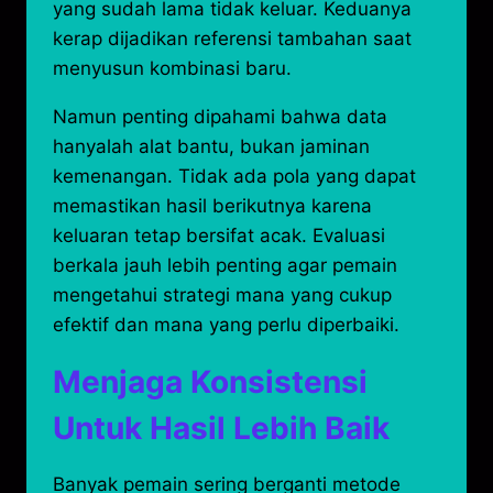
yang sudah lama tidak keluar. Keduanya
kerap dijadikan referensi tambahan saat
menyusun kombinasi baru.
Namun penting dipahami bahwa data
hanyalah alat bantu, bukan jaminan
kemenangan. Tidak ada pola yang dapat
memastikan hasil berikutnya karena
keluaran tetap bersifat acak. Evaluasi
berkala jauh lebih penting agar pemain
mengetahui strategi mana yang cukup
efektif dan mana yang perlu diperbaiki.
Menjaga Konsistensi
Untuk Hasil Lebih Baik
Banyak pemain sering berganti metode