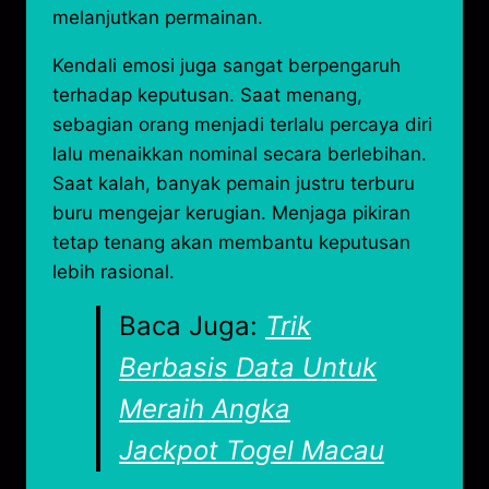
melanjutkan permainan.
Kendali emosi juga sangat berpengaruh
terhadap keputusan. Saat menang,
sebagian orang menjadi terlalu percaya diri
lalu menaikkan nominal secara berlebihan.
Saat kalah, banyak pemain justru terburu
buru mengejar kerugian. Menjaga pikiran
tetap tenang akan membantu keputusan
lebih rasional.
Baca Juga:
Trik
Berbasis Data Untuk
Meraih Angka
Jackpot Togel Macau