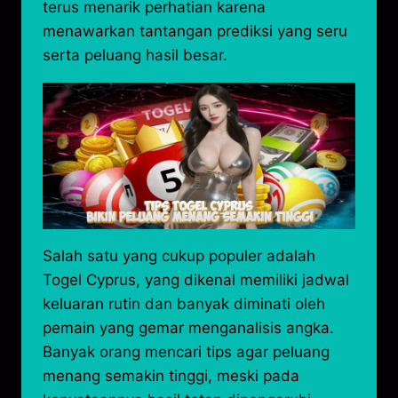
terus menarik perhatian karena
menawarkan tantangan prediksi yang seru
serta peluang hasil besar.
Salah satu yang cukup populer adalah
Togel Cyprus, yang dikenal memiliki jadwal
keluaran rutin dan banyak diminati oleh
pemain yang gemar menganalisis angka.
Banyak orang mencari tips agar peluang
menang semakin tinggi, meski pada