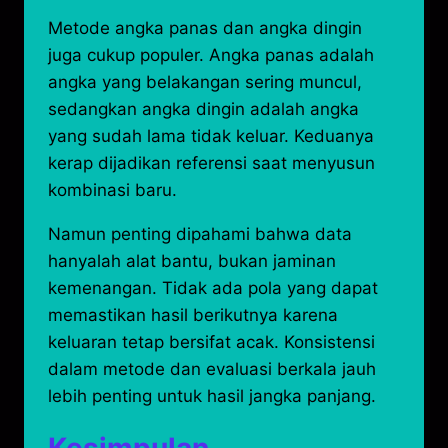
Metode angka panas dan angka dingin
juga cukup populer. Angka panas adalah
angka yang belakangan sering muncul,
sedangkan angka dingin adalah angka
yang sudah lama tidak keluar. Keduanya
kerap dijadikan referensi saat menyusun
kombinasi baru.
Namun penting dipahami bahwa data
hanyalah alat bantu, bukan jaminan
kemenangan. Tidak ada pola yang dapat
memastikan hasil berikutnya karena
keluaran tetap bersifat acak. Konsistensi
dalam metode dan evaluasi berkala jauh
lebih penting untuk hasil jangka panjang.
Kesimpulan