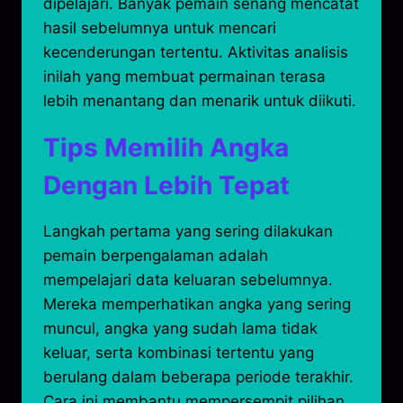
dipelajari. Banyak pemain senang mencatat
hasil sebelumnya untuk mencari
kecenderungan tertentu. Aktivitas analisis
inilah yang membuat permainan terasa
lebih menantang dan menarik untuk diikuti.
Tips Memilih Angka
Dengan Lebih Tepat
Langkah pertama yang sering dilakukan
pemain berpengalaman adalah
mempelajari data keluaran sebelumnya.
Mereka memperhatikan angka yang sering
muncul, angka yang sudah lama tidak
keluar, serta kombinasi tertentu yang
berulang dalam beberapa periode terakhir.
Cara ini membantu mempersempit pilihan