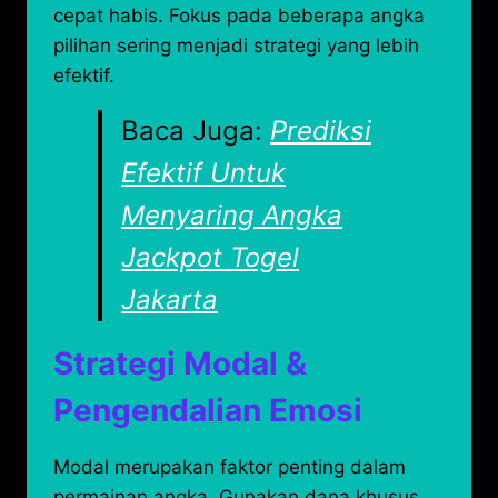
cepat habis. Fokus pada beberapa angka
pilihan sering menjadi strategi yang lebih
efektif.
Baca Juga:
Prediksi
Efektif Untuk
Menyaring Angka
Jackpot Togel
Jakarta
Strategi Modal &
Pengendalian Emosi
Modal merupakan faktor penting dalam
permainan angka. Gunakan dana khusus