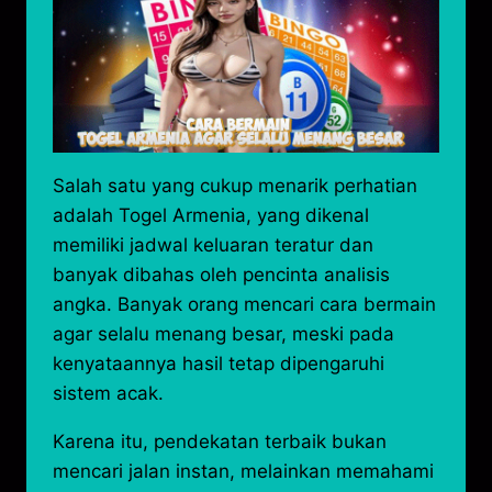
Salah satu yang cukup menarik perhatian
adalah Togel Armenia, yang dikenal
memiliki jadwal keluaran teratur dan
banyak dibahas oleh pencinta analisis
angka. Banyak orang mencari cara bermain
agar selalu menang besar, meski pada
kenyataannya hasil tetap dipengaruhi
sistem acak.
Karena itu, pendekatan terbaik bukan
mencari jalan instan, melainkan memahami