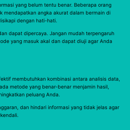
formasi yang belum tentu benar. Beberapa orang
uk mendapatkan angka akurat dalam bermain di
isikapi dengan hati-hati.
 dan dapat dipercaya. Jangan mudah terpengaruh
metode yang masuk akal dan dapat diuji agar Anda
ektif membutuhkan kombinasi antara analisis data,
dak ada metode yang benar-benar menjamin hasil,
eningkatkan peluang Anda.
ggaran, dan hindari informasi yang tidak jelas agar
kendali.