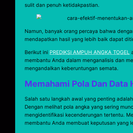
sulit dan penuh ketidakpastian.
Namun, banyak orang percaya bahwa dengan
mendapatkan hasil yang lebih baik dapat dit
Berikut ini
PREDIKSI AMPUH ANGKA TOGEL
a
membantu Anda dalam menganalisis dan men
mengandalkan keberuntungan semata.
Memahami Pola Dan Data H
Salah satu langkah awal yang penting adalah
Dengan melihat pola angka yang sering munc
mengidentifikasi kecenderungan tertentu. Me
membantu Anda membuat keputusan yang leb