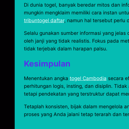
Di dunia togel, banyak beredar mitos dan in
mungkin mengklaim memiliki cara instan unt
tribuntogel daftar
, namun hal tersebut perlu d
Selalu gunakan sumber informasi yang jelas
oleh janji yang tidak realistis. Fokus pada 
tidak terjebak dalam harapan palsu.
Kesimpulan
Menentukan angka
togel Cambodia
secara ef
perhitungan logis, insting, dan disiplin. Ti
tetapi pendekatan yang terstruktur dapat m
Tetaplah konsisten, bijak dalam mengelola an
proses yang Anda jalani tetap terarah dan ter