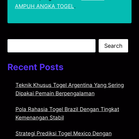
AMPUH ANGKA TOGEL
.
Search
Search
Recent Posts
Teknik Khusus Togel Argentina Yang Sering
Dipakai Pemain Berpengalaman
Pola Rahasia Togel Brazil Dengan Tingkat
Kemenangan Stabil
Strategi Prediksi Togel Mexico Dengan