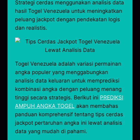
Strategi cerdas menggunakan analisis data
hasil Togel Venezuela untuk meningkatkan
peluang jackpot dengan pendekatan logis
dan realistis.
Togel Venezuela adalah variasi permainan
angka populer yang menggabungkan
analisis data keluaran untuk memprediksi
kombinasi angka dengan peluang menang
tinggi secara strategis. Berikut ini
PREDIKSI
AMPUH ANGKA TOGEL
akan membahas
panduan komprehensif tentang tips cerdas
jackpot pertaruhan angka ini lewat analisis
data yang mudah di pahami.