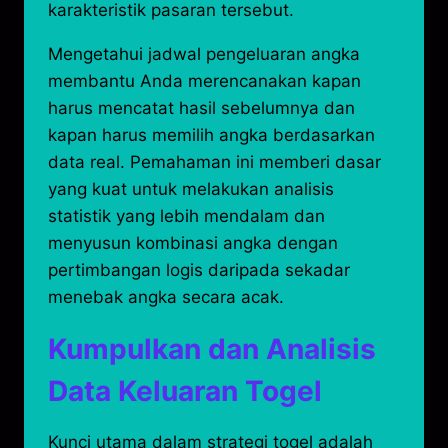
karakteristik pasaran tersebut.
Mengetahui jadwal pengeluaran angka
membantu Anda merencanakan kapan
harus mencatat hasil sebelumnya dan
kapan harus memilih angka berdasarkan
data real. Pemahaman ini memberi dasar
yang kuat untuk melakukan analisis
statistik yang lebih mendalam dan
menyusun kombinasi angka dengan
pertimbangan logis daripada sekadar
menebak angka secara acak.
Kumpulkan dan Analisis
Data Keluaran Togel
Kunci utama dalam strategi togel adalah