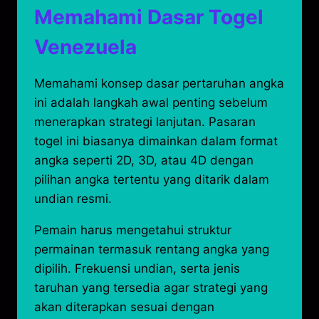
Memahami Dasar Togel
Venezuela
Memahami konsep dasar pertaruhan angka
ini adalah langkah awal penting sebelum
menerapkan strategi lanjutan. Pasaran
togel ini biasanya dimainkan dalam format
angka seperti 2D, 3D, atau 4D dengan
pilihan angka tertentu yang ditarik dalam
undian resmi.
Pemain harus mengetahui struktur
permainan termasuk rentang angka yang
dipilih. Frekuensi undian, serta jenis
taruhan yang tersedia agar strategi yang
akan diterapkan sesuai dengan