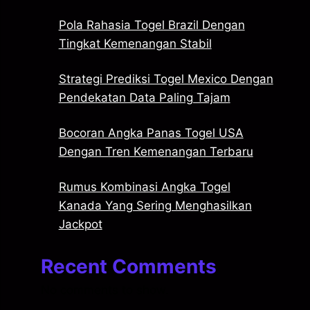
Pola Rahasia Togel Brazil Dengan
Tingkat Kemenangan Stabil
Strategi Prediksi Togel Mexico Dengan
Pendekatan Data Paling Tajam
Bocoran Angka Panas Togel USA
Dengan Tren Kemenangan Terbaru
Rumus Kombinasi Angka Togel
Kanada Yang Sering Menghasilkan
Jackpot
Recent Comments
No comments to show.