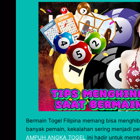
Bermain Togel Filipina memang bisa menghibu
banyak pemain, kekalahan sering menjadi pe
AMPUH ANGKA TOGEL
ini hadir untuk memb