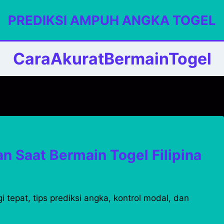
PREDIKSI AMPUH ANGKA TOGEL
CaraAkuratBermainTogel
n Saat Bermain Togel Filipina
 tepat, tips prediksi angka, kontrol modal, dan