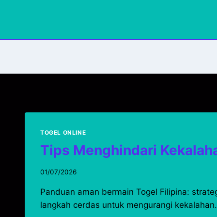
Skip
to
content
TOGEL ONLINE
Tips Menghindari Kekalaha
01/07/2026
Panduan aman bermain Togel Filipina: strategi
langkah cerdas untuk mengurangi kekalahan.