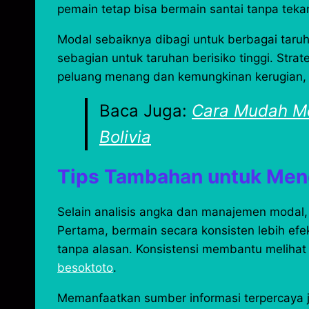
pemain tetap bisa bermain santai tanpa teka
Modal sebaiknya dibagi untuk berbagai taru
sebagian untuk taruhan berisiko tinggi. Str
peluang menang dan kemungkinan kerugian, s
Baca Juga:
Cara Mudah Me
Bolivia
Tips Tambahan untuk Men
Selain analisis angka dan manajemen modal
Pertama, bermain secara konsisten lebih efek
tanpa alasan. Konsistensi membantu melih
besoktoto
.
Memanfaatkan sumber informasi terpercaya 