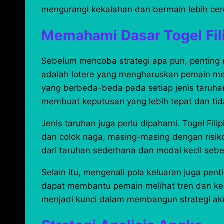
mengurangi kekalahan dan bermain lebih cer
Memahami Dasar Togel Fil
Sebelum mencoba strategi apa pun, penting m
adalah lotere yang mengharuskan pemain me
yang berbeda-beda pada setiap jenis taru
membuat keputusan yang lebih tepat dan ti
Jenis taruhan juga perlu dipahami. Togel Filip
dan colok naga, masing-masing dengan risik
dari taruhan sederhana dan modal kecil seb
Selain itu, mengenali pola keluaran juga pe
dapat membantu pemain melihat tren dan ke
menjadi kunci dalam membangun strategi aku