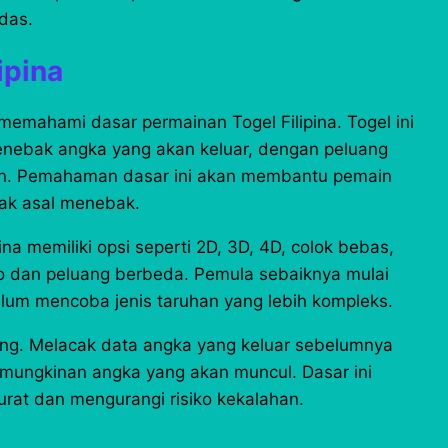
das.
ipina
emahami dasar permainan Togel Filipina. Togel ini
nebak angka yang akan keluar, dengan peluang
han. Pemahaman dasar ini akan membantu pemain
dak asal menebak.
ina memiliki opsi seperti 2D, 3D, 4D, colok bebas,
o dan peluang berbeda. Pemula sebaiknya mulai
elum mencoba jenis taruhan yang lebih kompleks.
nting. Melacak data angka yang keluar sebelumnya
mungkinan angka yang akan muncul. Dasar ini
rat dan mengurangi risiko kekalahan.