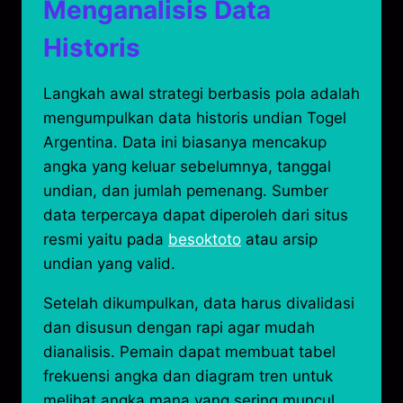
Menganalisis Data
Historis
Langkah awal strategi berbasis pola adalah
mengumpulkan data historis undian Togel
Argentina. Data ini biasanya mencakup
angka yang keluar sebelumnya, tanggal
undian, dan jumlah pemenang. Sumber
data terpercaya dapat diperoleh dari situs
resmi yaitu
pada
besoktoto
atau arsip
undian yang valid.
Setelah dikumpulkan, data harus divalidasi
dan disusun dengan rapi agar mudah
dianalisis. Pemain dapat membuat tabel
frekuensi angka dan diagram tren untuk
melihat angka mana yang sering muncul