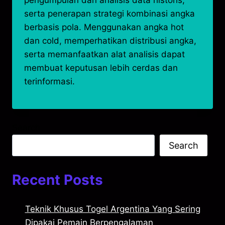
pengumpulan dan analisis data historis,
serta penerapan strategi kombinasi angka
berbasis pola. Menggunakan angka hot
dan cold, memperhatikan distribusi angka,
serta memanfaatkan alat analisis dapat
membuat keputusan lebih cerdas dan
terinformasi.
Search
Search
Recent Posts
Teknik Khusus Togel Argentina Yang Sering
Dipakai Pemain Berpengalaman