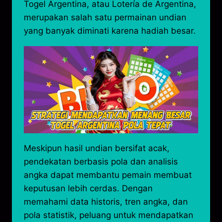
Togel Argentina, atau Lotería de Argentina,
merupakan salah satu permainan undian
yang banyak diminati karena hadiah besar.
Meskipun hasil undian bersifat acak,
pendekatan berbasis pola dan analisis
angka dapat membantu pemain membuat
keputusan lebih cerdas. Dengan
memahami data historis, tren angka, dan
pola statistik, peluang untuk mendapatkan