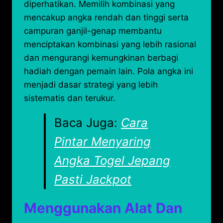
diperhatikan. Memilih kombinasi yang
mencakup angka rendah dan tinggi serta
campuran ganjil-genap membantu
menciptakan kombinasi yang lebih rasional
dan mengurangi kemungkinan berbagi
hadiah dengan pemain lain. Pola angka ini
menjadi dasar strategi yang lebih
sistematis dan terukur.
Baca Juga:
Cara
Pintar Menyaring
Angka Togel Jepang
Pasti Jackpot
Menggunakan Alat Dan