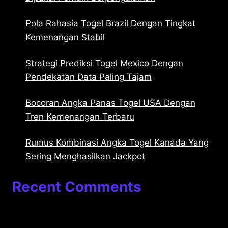
Pola Rahasia Togel Brazil Dengan Tingkat
Kemenangan Stabil
Strategi Prediksi Togel Mexico Dengan
Pendekatan Data Paling Tajam
Bocoran Angka Panas Togel USA Dengan
Tren Kemenangan Terbaru
Rumus Kombinasi Angka Togel Kanada Yang
Sering Menghasilkan Jackpot
Recent Comments
No comments to show.