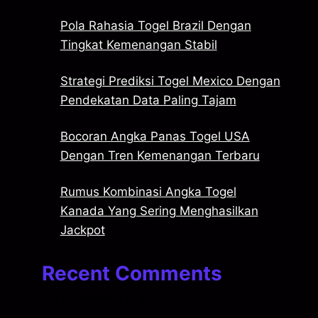
Pola Rahasia Togel Brazil Dengan
Tingkat Kemenangan Stabil
Strategi Prediksi Togel Mexico Dengan
Pendekatan Data Paling Tajam
Bocoran Angka Panas Togel USA
Dengan Tren Kemenangan Terbaru
Rumus Kombinasi Angka Togel
Kanada Yang Sering Menghasilkan
Jackpot
Recent Comments
No comments to show.