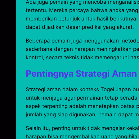
Ada juga pemain yang mencoba menganalisis
tertentu. Mereka percaya bahwa angka yang 
memberikan petunjuk untuk hasil berikutnya.
dapat dijadikan dasar prediksi yang akurat.
Beberapa pemain juga menggunakan metode
sederhana dengan harapan meningkatkan pe
kontrol, secara teknis tidak memengaruhi ha
Pentingnya Strategi Aman
Strategi aman dalam konteks Togel Japan buk
untuk menjaga agar permainan tetap berada 
aspek terpenting adalah menetapkan batas
jumlah yang siap digunakan, pemain dapat me
Selain itu, penting untuk tidak mengejar ke
harapan bisa mengembalikan uang yang hilan