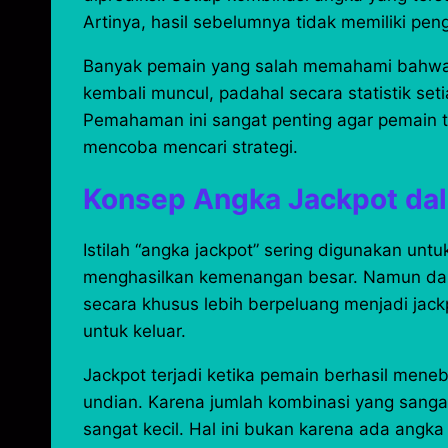
Artinya, hasil sebelumnya tidak memiliki pen
Banyak pemain yang salah memahami bahwa a
kembali muncul, padahal secara statistik set
Pemahaman ini sangat penting agar pemain tid
mencoba mencari strategi.
Konsep Angka Jackpot dal
Istilah “angka jackpot” sering digunakan u
menghasilkan kemenangan besar. Namun dal
secara khusus lebih berpeluang menjadi ja
untuk keluar.
Jackpot terjadi ketika pemain berhasil mene
undian. Karena jumlah kombinasi yang sanga
sangat kecil. Hal ini bukan karena ada angka 