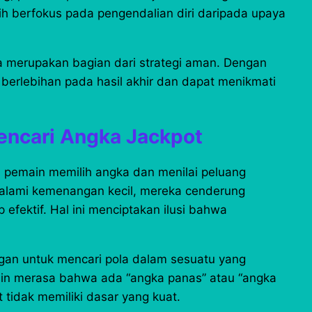
ebih berfokus pada pengendalian diri daripada upaya
 merupakan bagian dari strategi aman. Dengan
berlebihan pada hasil akhir dan dapat menikmati
encari Angka Jackpot
 pemain memilih angka dan menilai peluang
alami kemenangan kecil, mereka cenderung
efektif. Hal ini menciptakan ilusi bahwa
ngan untuk mencari pola dalam sesuatu yang
in merasa bahwa ada “angka panas” atau “angka
t tidak memiliki dasar yang kuat.