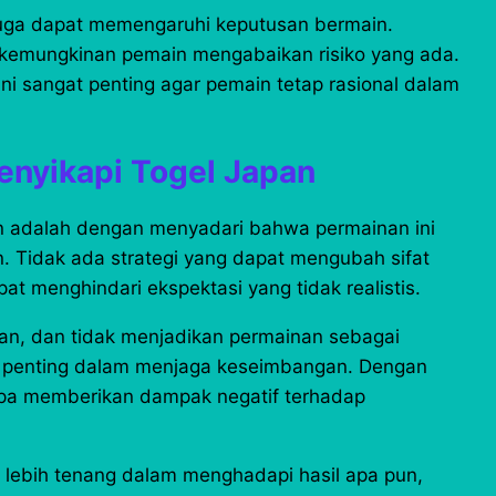
uga dapat memengaruhi keputusan bermain.
 kemungkinan pemain mengabaikan risiko yang ada.
ini sangat penting agar pemain tetap rasional dalam
enyikapi Togel Japan
n adalah dengan menyadari bahwa permainan ini
 Tidak ada strategi yang dapat mengubah sifat
 menghindari ekspektasi yang tidak realistis.
n, dan tidak menjadikan permainan sebagai
h penting dalam menjaga keseimbangan. Dengan
anpa memberikan dampak negatif terhadap
lebih tenang dalam menghadapi hasil apa pun,