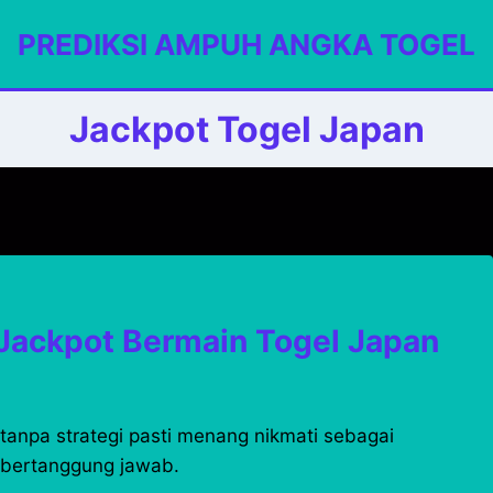
PREDIKSI AMPUH ANGKA TOGEL
Jackpot Togel Japan
Jackpot Bermain Togel Japan
tanpa strategi pasti menang nikmati sebagai
 bertanggung jawab.