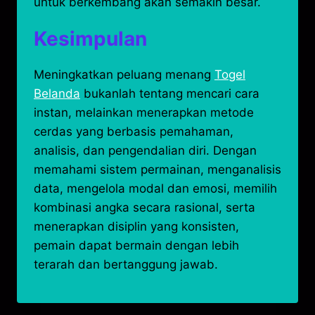
untuk berkembang akan semakin besar.
Kesimpulan
Meningkatkan peluang menang
Togel
Belanda
bukanlah tentang mencari cara
instan, melainkan menerapkan metode
cerdas yang berbasis pemahaman,
analisis, dan pengendalian diri. Dengan
memahami sistem permainan, menganalisis
data, mengelola modal dan emosi, memilih
kombinasi angka secara rasional, serta
menerapkan disiplin yang konsisten,
pemain dapat bermain dengan lebih
terarah dan bertanggung jawab.