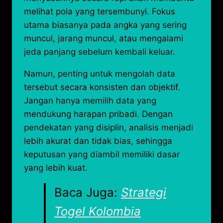
melihat pola yang tersembunyi. Fokus
utama biasanya pada angka yang sering
muncul, jarang muncul, atau mengalami
jeda panjang sebelum kembali keluar.
Namun, penting untuk mengolah data
tersebut secara konsisten dan objektif.
Jangan hanya memilih data yang
mendukung harapan pribadi. Dengan
pendekatan yang disiplin, analisis menjadi
lebih akurat dan tidak bias, sehingga
keputusan yang diambil memiliki dasar
yang lebih kuat.
Baca Juga:
Strategi
Togel Kolombia