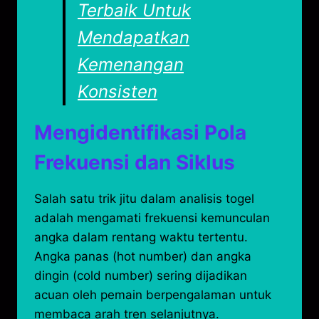
Terbaik Untuk
Mendapatkan
Kemenangan
Konsisten
Mengidentifikasi Pola
Frekuensi dan Siklus
Salah satu trik jitu dalam analisis togel
adalah mengamati frekuensi kemunculan
angka dalam rentang waktu tertentu.
Angka panas (hot number) dan angka
dingin (cold number) sering dijadikan
acuan oleh pemain berpengalaman untuk
membaca arah tren selanjutnya.