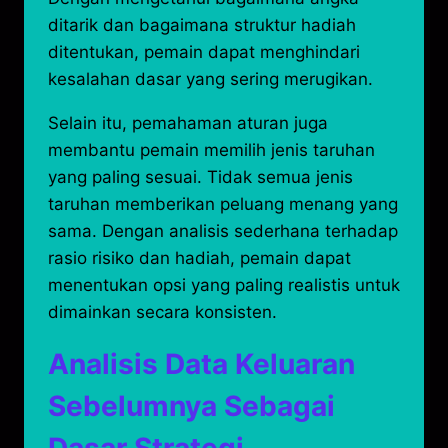
ditarik dan bagaimana struktur hadiah
ditentukan, pemain dapat menghindari
kesalahan dasar yang sering merugikan.
Selain itu, pemahaman aturan juga
membantu pemain memilih jenis taruhan
yang paling sesuai. Tidak semua jenis
taruhan memberikan peluang menang yang
sama. Dengan analisis sederhana terhadap
rasio risiko dan hadiah, pemain dapat
menentukan opsi yang paling realistis untuk
dimainkan secara konsisten.
Analisis Data Keluaran
Sebelumnya Sebagai