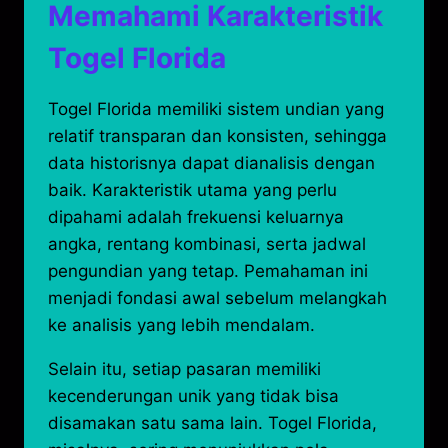
Memahami Karakteristik
Togel Florida
Togel Florida memiliki sistem undian yang
relatif transparan dan konsisten, sehingga
data historisnya dapat dianalisis dengan
baik. Karakteristik utama yang perlu
dipahami adalah frekuensi keluarnya
angka, rentang kombinasi, serta jadwal
pengundian yang tetap. Pemahaman ini
menjadi fondasi awal sebelum melangkah
ke analisis yang lebih mendalam.
Selain itu, setiap pasaran memiliki
kecenderungan unik yang tidak bisa
disamakan satu sama lain. Togel Florida,