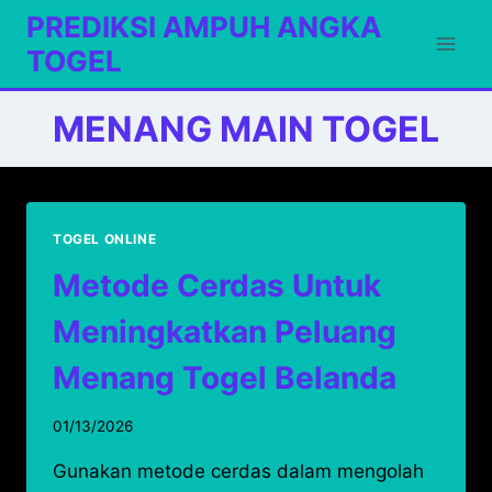
Skip
PREDIKSI AMPUH ANGKA
to
TOGEL
content
MENANG MAIN TOGEL
TOGEL ONLINE
Metode Cerdas Untuk
Meningkatkan Peluang
Menang Togel Belanda
01/13/2026
Gunakan metode cerdas dalam mengolah