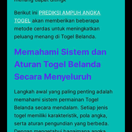
Berikut ini
PREDIKSI AMPUH ANGKA
TOGEL
akan memberikan beberapa
metode cerdas untuk meningkatkan
peluang menang di Togel Belanda.
Memahami Sistem dan
Aturan Togel Belanda
Secara Menyeluruh
Langkah awal yang paling penting adalah
memahami sistem permainan Togel
Belanda secara mendalam. Setiap jenis
togel memiliki karakteristik, pola angka,
serta aturan pengundian yang berbeda.
Dengan mengetahui bagaimana angka