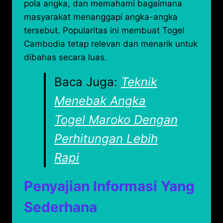
pola angka, dan memahami bagaimana
masyarakat menanggapi angka-angka
tersebut. Popularitas ini membuat Togel
Cambodia tetap relevan dan menarik untuk
dibahas secara luas.
Baca Juga:
Teknik
Menebak Angka
Togel Maroko Dengan
Perhitungan Lebih
Rapi
Penyajian Informasi Yang
Sederhana