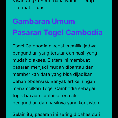
Kisah Angka Sederhana Namun Tetap
Informatif Luas.
Gambaran Umum
Pasaran Togel Cambodia
Togel Cambodia dikenal memiliki jadwal
pengundian yang teratur dan hasil yang
mudah diakses. Sistem ini membuat
pasaran menjadi mudah dipantau dan
memberikan data yang bisa dijadikan
bahan observasi. Banyak artikel ringan
menampilkan Togel Cambodia sebagai
topik bacaan santai karena alur
pengundian dan hasilnya yang konsisten.
Selain itu, pasaran ini sering dibahas dari