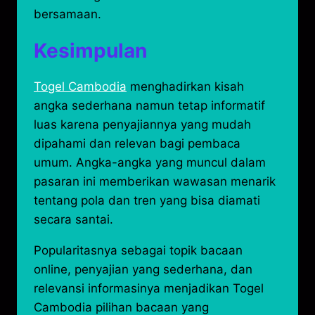
bersamaan.
Kesimpulan
Togel Cambodia
menghadirkan kisah
angka sederhana namun tetap informatif
luas karena penyajiannya yang mudah
dipahami dan relevan bagi pembaca
umum. Angka-angka yang muncul dalam
pasaran ini memberikan wawasan menarik
tentang pola dan tren yang bisa diamati
secara santai.
Popularitasnya sebagai topik bacaan
online, penyajian yang sederhana, dan
relevansi informasinya menjadikan Togel
Cambodia pilihan bacaan yang