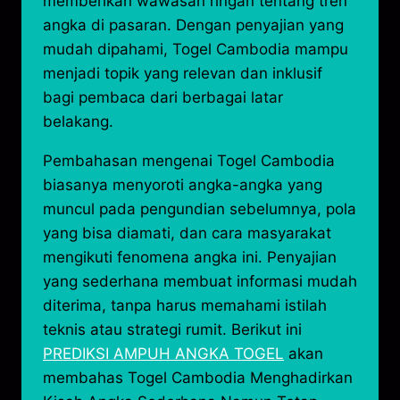
memberikan wawasan ringan tentang tren
angka di pasaran. Dengan penyajian yang
mudah dipahami, Togel Cambodia mampu
menjadi topik yang relevan dan inklusif
bagi pembaca dari berbagai latar
belakang.
Pembahasan mengenai Togel Cambodia
biasanya menyoroti angka-angka yang
muncul pada pengundian sebelumnya, pola
yang bisa diamati, dan cara masyarakat
mengikuti fenomena angka ini. Penyajian
yang sederhana membuat informasi mudah
diterima, tanpa harus memahami istilah
teknis atau strategi rumit. Berikut ini
PREDIKSI AMPUH ANGKA TOGEL
akan
membahas Togel Cambodia Menghadirkan