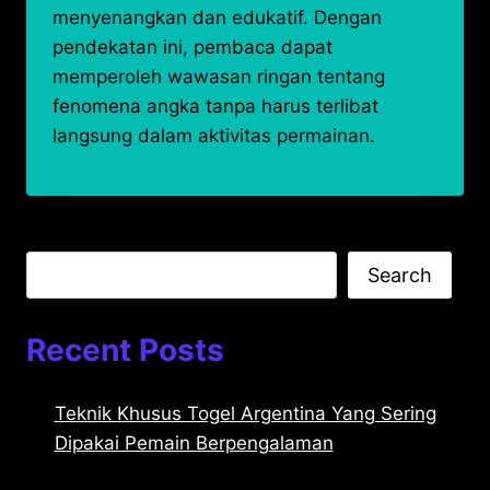
menyenangkan dan edukatif. Dengan
pendekatan ini, pembaca dapat
memperoleh wawasan ringan tentang
fenomena angka tanpa harus terlibat
langsung dalam aktivitas permainan.
Search
Search
Recent Posts
Teknik Khusus Togel Argentina Yang Sering
Dipakai Pemain Berpengalaman