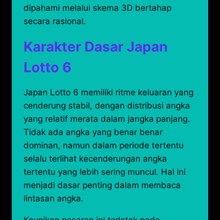
dipahami melalui skema 3D bertahap
secara rasional.
Karakter Dasar Japan
Lotto 6
Japan Lotto 6 memiliki ritme keluaran yang
cenderung stabil, dengan distribusi angka
yang relatif merata dalam jangka panjang.
Tidak ada angka yang benar benar
dominan, namun dalam periode tertentu
selalu terlihat kecenderungan angka
tertentu yang lebih sering muncul. Hal ini
menjadi dasar penting dalam membaca
lintasan angka.