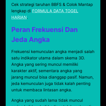
Cek strategi taruhan BBFS & Colok Mantap
lengkap di
FORMULA DATA TOGEL
HARIAN
.
Peran Frekuensi Dan
Jeda Angka
Frekuensi kemunculan angka menjadi salah
satu indikator utama dalam skema 3D.
Angka yang sering muncul memiliki
karakter aktif, sementara angka yang
jarang muncul bisa dianggap pasif. Namun,
jeda kemunculan juga tidak kalah penting
untuk membaca lintasan angka.
Angka yang sudah lama tidak muncul