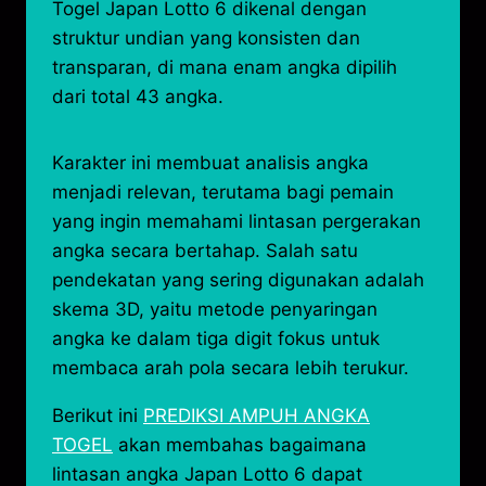
Togel Japan Lotto 6 dikenal dengan
struktur undian yang konsisten dan
transparan, di mana enam angka dipilih
dari total 43 angka.
Karakter ini membuat analisis angka
menjadi relevan, terutama bagi pemain
yang ingin memahami lintasan pergerakan
angka secara bertahap. Salah satu
pendekatan yang sering digunakan adalah
skema 3D, yaitu metode penyaringan
angka ke dalam tiga digit fokus untuk
membaca arah pola secara lebih terukur.
Berikut ini
PREDIKSI AMPUH ANGKA
TOGEL
akan membahas bagaimana
lintasan angka Japan Lotto 6 dapat