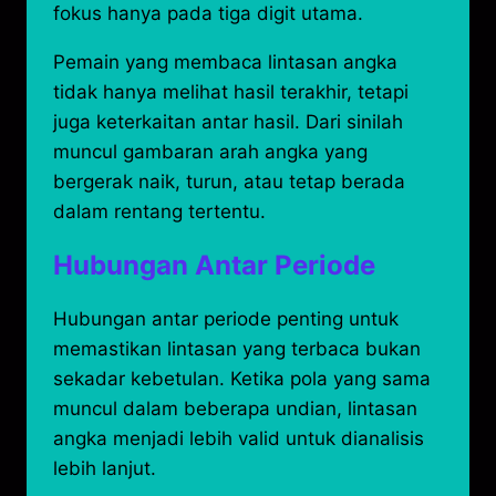
fokus hanya pada tiga digit utama.
Pemain yang membaca lintasan angka
tidak hanya melihat hasil terakhir, tetapi
juga keterkaitan antar hasil. Dari sinilah
muncul gambaran arah angka yang
bergerak naik, turun, atau tetap berada
dalam rentang tertentu.
Hubungan Antar Periode
Hubungan antar periode penting untuk
memastikan lintasan yang terbaca bukan
sekadar kebetulan. Ketika pola yang sama
muncul dalam beberapa undian, lintasan
angka menjadi lebih valid untuk dianalisis
lebih lanjut.