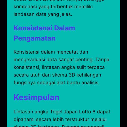
kombinasi yang terbentuk memiliki
landasan data yang jelas.
Konsistensi Dalam
Pengamatan
Konsistensi dalam mencatat dan
mengevaluasi data sangat penting. Tanpa
konsistensi, lintasan angka sulit terbaca
secara utuh dan skema 3D kehilangan
fungsinya sebagai alat bantu analisis.
Kesimpulan
Lintasan angka Togel Japan Lotto 6 dapat
dipahami secara lebih terstruktur melalui