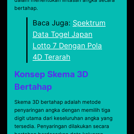
dalam menentukan lintasan angka secara
bertahap.
Baca Juga:
Spektrum
Data Togel Japan
Lotto 7 Dengan Pola
4D Terarah
Konsep Skema 3D
Bertahap
Skema 3D bertahap adalah metode
penyaringan angka dengan memilih tiga
digit utama dari keseluruhan angka yang
tersedia. Penyaringan dilakukan secara