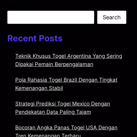
Search
Search
Recent Posts
Teknik Khusus Togel Argentina Yang Sering
Dipakai Pemain Berpengalaman
Pola Rahasia Togel Brazil Dengan Tingkat
Kemenangan Stabil
Strategi Prediksi Togel Mexico Dengan
Pendekatan Data Paling Tajam
Bocoran Angka Panas Togel USA Dengan
Tren Kemenangan Terbaru