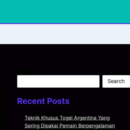
Search
Search
Recent Posts
Teknik Khusus Togel Argentina Yang
Sering Dipakai Pemain Berpengalaman