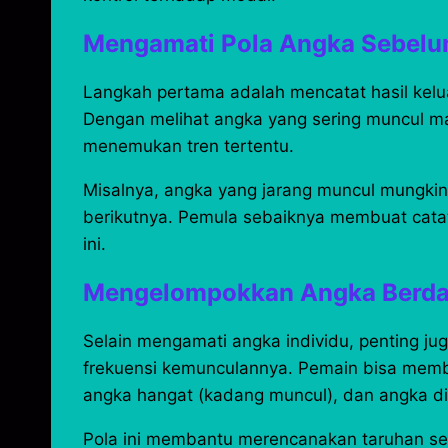
Mengamati Pola Angka Sebel
Langkah pertama adalah mencatat hasil kelua
Dengan melihat angka yang sering muncul ma
menemukan tren tertentu.
Misalnya, angka yang jarang muncul mungkin 
berikutnya. Pemula sebaiknya membuat cata
ini.
Mengelompokkan Angka Berda
Selain mengamati angka individu, penting 
frekuensi kemunculannya. Pemain bisa membu
angka hangat (kadang muncul), dan angka din
Pola ini membantu merencanakan taruhan sec