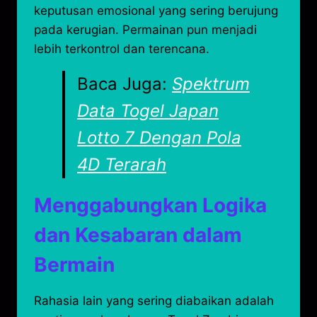
keputusan emosional yang sering berujung
pada kerugian. Permainan pun menjadi
lebih terkontrol dan terencana.
Baca Juga:
Spektrum
Data Togel Japan
Lotto 7 Dengan Pola
4D Terarah
Menggabungkan Logika
dan Kesabaran dalam
Bermain
Rahasia lain yang sering diabaikan adalah