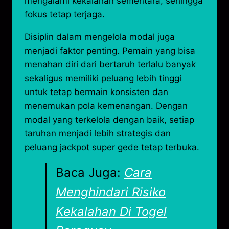
mengalami kekalahan sementara, sehingga
fokus tetap terjaga.
Disiplin dalam mengelola modal juga
menjadi faktor penting. Pemain yang bisa
menahan diri dari bertaruh terlalu banyak
sekaligus memiliki peluang lebih tinggi
untuk tetap bermain konsisten dan
menemukan pola kemenangan. Dengan
modal yang terkelola dengan baik, setiap
taruhan menjadi lebih strategis dan
peluang jackpot super gede tetap terbuka.
Baca Juga:
Cara
Menghindari Risiko
Kekalahan Di Togel