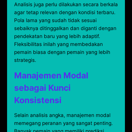
Analisis juga perlu dilakukan secara berkala
agar tetap relevan dengan kondisi terbaru.
Pola lama yang sudah tidak sesuai
sebaiknya ditinggalkan dan diganti dengan
pendekatan baru yang lebih adaptif.
Fleksibilitas inilah yang membedakan
pemain biasa dengan pemain yang lebih
strategis.
Manajemen Modal
sebagai Kunci
Konsistensi
Selain analisis angka, manajemen modal
memegang peranan yang sangat penting.
Banyak pemain yang memiliki prediksi