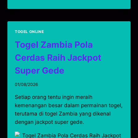
TOGEL ONLINE
Togel Zambia Pola
Cerdas Raih Jackpot
Super Gede
01/08/2026
Setiap orang tentu ingin meraih
kemenangan besar dalam permainan togel,
terutama di togel Zambia yang dikenal
dengan jackpot super gede.