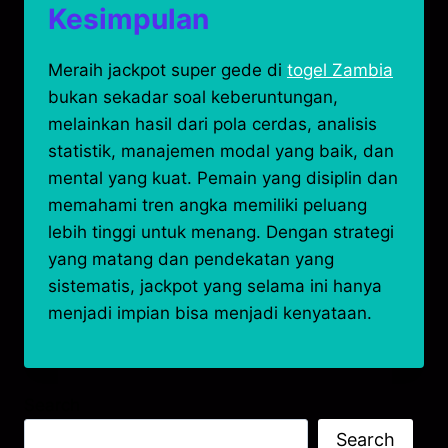
Kesimpulan
Meraih jackpot super gede di
togel Zambia
bukan sekadar soal keberuntungan,
melainkan hasil dari pola cerdas, analisis
statistik, manajemen modal yang baik, dan
mental yang kuat. Pemain yang disiplin dan
memahami tren angka memiliki peluang
lebih tinggi untuk menang. Dengan strategi
yang matang dan pendekatan yang
sistematis, jackpot yang selama ini hanya
menjadi impian bisa menjadi kenyataan.
Search
Search