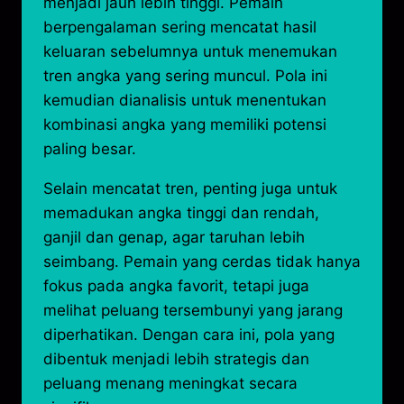
menjadi jauh lebih tinggi. Pemain
berpengalaman sering mencatat hasil
keluaran sebelumnya untuk menemukan
tren angka yang sering muncul. Pola ini
kemudian dianalisis untuk menentukan
kombinasi angka yang memiliki potensi
paling besar.
Selain mencatat tren, penting juga untuk
memadukan angka tinggi dan rendah,
ganjil dan genap, agar taruhan lebih
seimbang. Pemain yang cerdas tidak hanya
fokus pada angka favorit, tetapi juga
melihat peluang tersembunyi yang jarang
diperhatikan. Dengan cara ini, pola yang
dibentuk menjadi lebih strategis dan
peluang menang meningkat secara