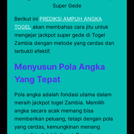
Berikut ini
PREDIKSI AMPUH ANGKA
TOGEL
akan membahas cara jitu untuk
mengejar jackpot super gede di Togel
Zambia dengan metode yang cerdas dan
terbukti efektif.
Menyusun Pola Angka
Yang Tepat
Pola angka adalah fondasi utama dalam
meraih jackpot togel Zambia. Memilih
angka secara acak memang bisa
memberikan peluang, tetapi dengan pola
yang cerdas, kemungkinan menang