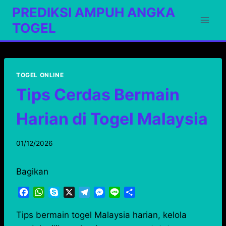
Skip
PREDIKSI AMPUH ANGKA
to
TOGEL
content
TOGEL ONLINE
Tips Cerdas Bermain
Harian di Togel Malaysia
01/12/2026
Bagikan
F
W
S
X
T
M
L
S
a
h
k
e
e
i
h
c
a
y
l
s
n
a
Tips bermain togel Malaysia harian, kelola
e
t
p
e
s
e
r