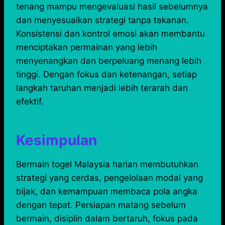
tenang mampu mengevaluasi hasil sebelumnya
dan menyesuaikan strategi tanpa tekanan.
Konsistensi dan kontrol emosi akan membantu
menciptakan permainan yang lebih
menyenangkan dan berpeluang menang lebih
tinggi. Dengan fokus dan ketenangan, setiap
langkah taruhan menjadi lebih terarah dan
efektif.
Kesimpulan
Bermain togel Malaysia harian membutuhkan
strategi yang cerdas, pengelolaan modal yang
bijak, dan kemampuan membaca pola angka
dengan tepat. Persiapan matang sebelum
bermain, disiplin dalam bertaruh, fokus pada