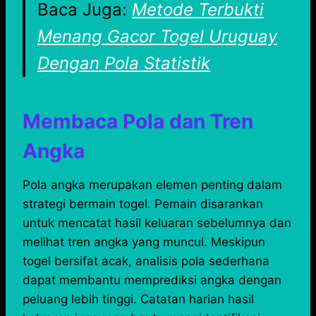
Baca Juga:
Metode Terbukti
Menang Gacor Togel Uruguay
Dengan Pola Statistik
Membaca Pola dan Tren
Angka
Pola angka merupakan elemen penting dalam
strategi bermain togel. Pemain disarankan
untuk mencatat hasil keluaran sebelumnya dan
melihat tren angka yang muncul. Meskipun
togel bersifat acak, analisis pola sederhana
dapat membantu memprediksi angka dengan
peluang lebih tinggi. Catatan harian hasil