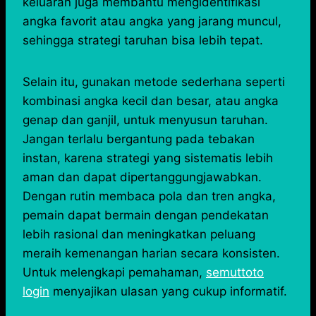
keluaran juga membantu mengidentifikasi
angka favorit atau angka yang jarang muncul,
sehingga strategi taruhan bisa lebih tepat.
Selain itu, gunakan metode sederhana seperti
kombinasi angka kecil dan besar, atau angka
genap dan ganjil, untuk menyusun taruhan.
Jangan terlalu bergantung pada tebakan
instan, karena strategi yang sistematis lebih
aman dan dapat dipertanggungjawabkan.
Dengan rutin membaca pola dan tren angka,
pemain dapat bermain dengan pendekatan
lebih rasional dan meningkatkan peluang
meraih kemenangan harian secara konsisten.
Untuk melengkapi pemahaman,
semuttoto
login
menyajikan ulasan yang cukup informatif.