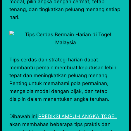
modal, pilih angka dengan cermat, tetap
b
s
e
g
e
e
tenang, dan tingkatkan peluang menang setiap
o
A
r
n
hari.
o
p
a
g
k
p
m
e
r
Tips cerdas dan strategi harian dapat
membantu pemain membuat keputusan lebih
tepat dan meningkatkan peluang menang.
Penting untuk memahami pola permainan,
mengelola modal dengan bijak, dan tetap
disiplin dalam menentukan angka taruhan.
Dibawah ini
PREDIKSI AMPUH ANGKA TOGEL
akan membahas beberapa tips praktis dan