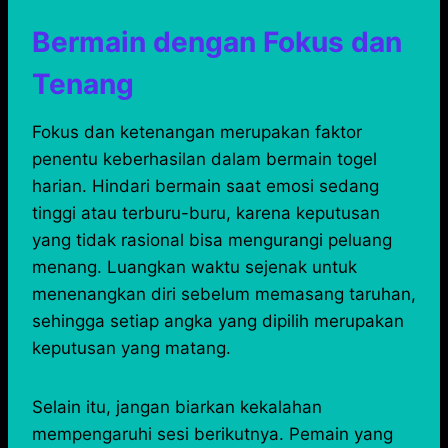
Bermain dengan Fokus dan
Tenang
Fokus dan ketenangan merupakan faktor
penentu keberhasilan dalam bermain togel
harian. Hindari bermain saat emosi sedang
tinggi atau terburu-buru, karena keputusan
yang tidak rasional bisa mengurangi peluang
menang. Luangkan waktu sejenak untuk
menenangkan diri sebelum memasang taruhan,
sehingga setiap angka yang dipilih merupakan
keputusan yang matang.
Selain itu, jangan biarkan kekalahan
mempengaruhi sesi berikutnya. Pemain yang