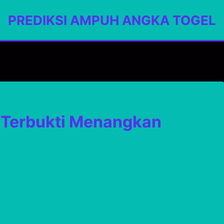
PREDIKSI AMPUH ANGKA TOGEL
i Terbukti Menangkan