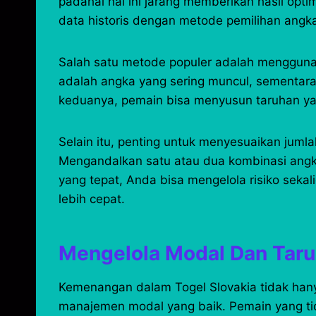
padahal hal ini jarang memberikan hasil opti
data historis dengan metode pemilihan angka
Salah satu metode populer adalah mengguna
adalah angka yang sering muncul, sementara
keduanya, pemain bisa menyusun taruhan ya
Selain itu, penting untuk menyesuaikan jumla
Mengandalkan satu atau dua kombinasi angka 
yang tepat, Anda bisa mengelola risiko seka
lebih cepat.
Mengelola Modal Dan Tar
Kemenangan dalam Togel Slovakia tidak hanya
manajemen modal yang baik. Pemain yang tid