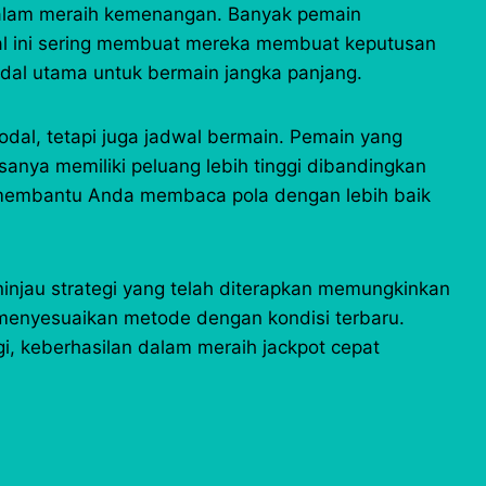
dalam meraih kemenangan. Banyak pemain
hal ini sering membuat mereka membuat keputusan
modal utama untuk bermain jangka panjang.
dal, tetapi juga jadwal bermain. Pemain yang
anya memiliki peluang lebih tinggi dibandingkan
 membantu Anda membaca pola dengan lebih baik
eninjau strategi yang telah diterapkan memungkinkan
enyesuaikan metode dengan kondisi terbaru.
ggi, keberhasilan dalam meraih jackpot cepat