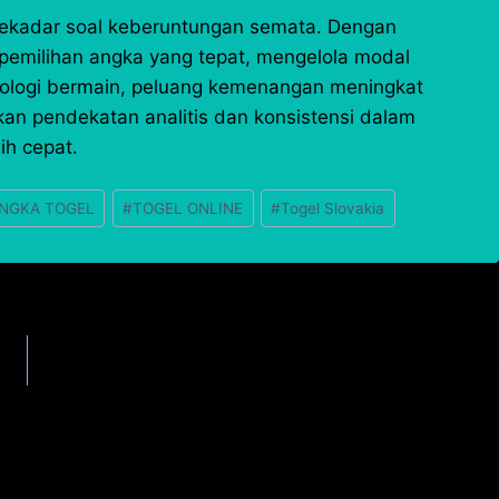
sekadar soal keberuntungan semata. Dengan
pemilihan angka yang tepat, mengelola modal
ikologi bermain, peluang kemenangan meningkat
an pendekatan analitis dan konsistensi dalam
ih cepat.
ANGKA TOGEL
#
TOGEL ONLINE
#
Togel Slovakia
NEXT
Analisis Sederhana Untuk Bermain Togel
Madagaskar