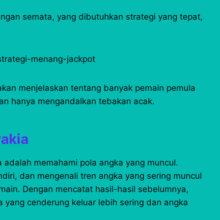
ngan semata, yang dibutuhkan strategi yang tepat,
kan menjelaskan tentang banyak pemain pemula
 dan hanya mengandalkan tebakan acak.
akia
ia adalah memahami pola angka yang muncul.
endiri, dan mengenali tren angka yang sering muncul
emain. Dengan mencatat hasil-hasil sebelumnya,
a yang cenderung keluar lebih sering dan angka