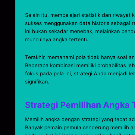
Selain itu, mempelajari statistik dan riway
sukses menggunakan data historis sebagai re
ini bukan sekadar menebak, melainkan pende
munculnya angka tertentu.
Terakhir, memahami pola tidak hanya soal an
Beberapa kombinasi memiliki probabilitas le
fokus pada pola ini, strategi Anda menjadi 
signifikan.
Strategi Pemilihan Angka 
Memilih angka dengan strategi yang tepat a
Banyak pemain pemula cenderung memilih ang