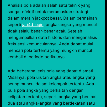
Analisis pola adalah salah satu teknik yang
sangat efektif untuk merumuskan strategi
dalam meraih jackpot besar. Dalam permainan
seperti
jari4d login
, angka-angka yang muncul
tidak selalu benar-benar acak. Setelah
mengumpulkan data historis dan menganalisis
frekuensi kemunculannya, Anda dapat mulai
mencari pola tertentu yang mungkin muncul
kembali di periode berikutnya.
Ada beberapa jenis pola yang dapat diamati.
Misalnya, pola urutan angka atau angka yang
sering muncul dalam kelompok tertentu. Ada
pula pola angka yang berkaitan dengan
kelipatan tertentu, seperti angka yang berlipat
dua atau angka-angka yang berdekatan satu