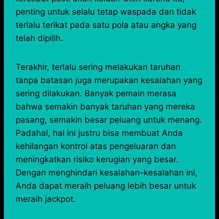
penting untuk selalu tetap waspada dan tidak
terlalu terikat pada satu pola atau angka yang
telah dipilih.
Terakhir, terlalu sering melakukan taruhan
tanpa batasan juga merupakan kesalahan yang
sering dilakukan. Banyak pemain merasa
bahwa semakin banyak taruhan yang mereka
pasang, semakin besar peluang untuk menang.
Padahal, hal ini justru bisa membuat Anda
kehilangan kontrol atas pengeluaran dan
meningkatkan risiko kerugian yang besar.
Dengan menghindari kesalahan-kesalahan ini,
Anda dapat meraih peluang lebih besar untuk
meraih jackpot.