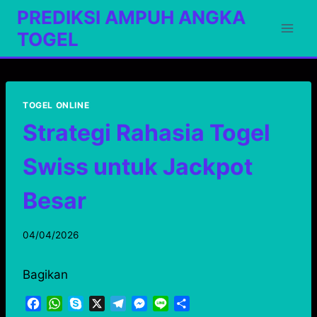
Skip
PREDIKSI AMPUH ANGKA
to
TOGEL
content
TOGEL ONLINE
Strategi Rahasia Togel
Swiss untuk Jackpot
Besar
04/04/2026
Bagikan
F
W
S
X
T
M
L
S