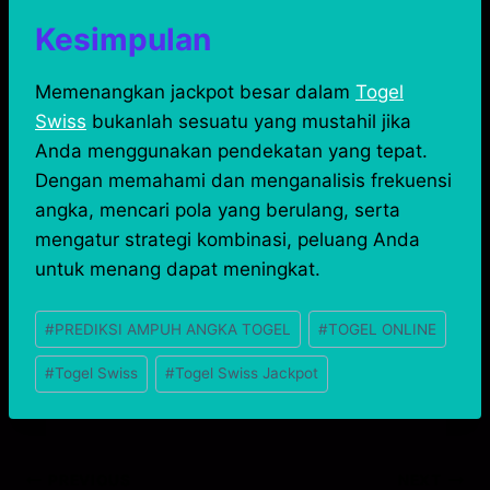
Kesimpulan
Memenangkan jackpot besar dalam
Togel
Swiss
bukanlah sesuatu yang mustahil jika
Anda menggunakan pendekatan yang tepat.
Dengan memahami dan menganalisis frekuensi
angka, mencari pola yang berulang, serta
mengatur strategi kombinasi, peluang Anda
untuk menang dapat meningkat.
Post
#
PREDIKSI AMPUH ANGKA TOGEL
#
TOGEL ONLINE
Tags:
#
Togel Swiss
#
Togel Swiss Jackpot
Post
PREVIOUS
NEXT