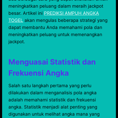
meningkatkan peluang dalam meraih jackpot
besar. Artikel ini
PREDIKSI AMPUH ANGKA
TOGEL
akan mengulas beberapa strategi yang
dapat membantu Anda memahami pola dan
meningkatkan peluang untuk memenangkan
jackpot.
Menguasai Statistik dan
Frekuensi Angka
Salah satu langkah pertama yang perlu
dilakukan dalam menganalisis pola angka
adalah memahami statistik dan frekuensi
angka. Statistik menjadi alat penting yang
digunakan untuk melihat angka mana yang