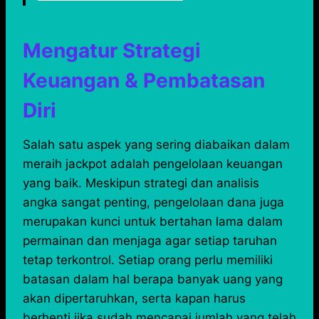
Mengatur Strategi
Keuangan & Pembatasan
Diri
Salah satu aspek yang sering diabaikan dalam
meraih jackpot adalah pengelolaan keuangan
yang baik. Meskipun strategi dan analisis
angka sangat penting, pengelolaan dana juga
merupakan kunci untuk bertahan lama dalam
permainan dan menjaga agar setiap taruhan
tetap terkontrol. Setiap orang perlu memiliki
batasan dalam hal berapa banyak uang yang
akan dipertaruhkan, serta kapan harus
berhenti jika sudah mencapai jumlah yang telah