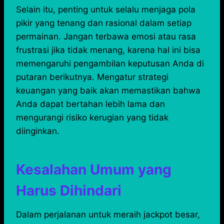
Selain itu, penting untuk selalu menjaga pola
pikir yang tenang dan rasional dalam setiap
permainan. Jangan terbawa emosi atau rasa
frustrasi jika tidak menang, karena hal ini bisa
memengaruhi pengambilan keputusan Anda di
putaran berikutnya. Mengatur strategi
keuangan yang baik akan memastikan bahwa
Anda dapat bertahan lebih lama dan
mengurangi risiko kerugian yang tidak
diinginkan.
Kesalahan Umum yang
Harus Dihindari
Dalam perjalanan untuk meraih jackpot besar,