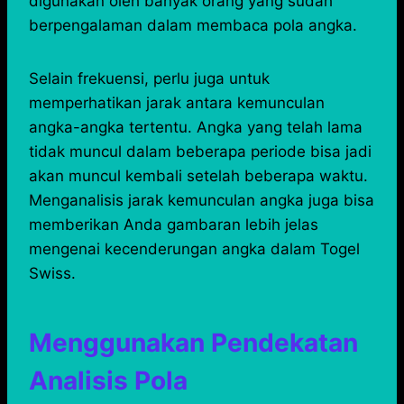
digunakan oleh banyak orang yang sudah
berpengalaman dalam membaca pola angka.
Selain frekuensi, perlu juga untuk
memperhatikan jarak antara kemunculan
angka-angka tertentu. Angka yang telah lama
tidak muncul dalam beberapa periode bisa jadi
akan muncul kembali setelah beberapa waktu.
Menganalisis jarak kemunculan angka juga bisa
memberikan Anda gambaran lebih jelas
mengenai kecenderungan angka dalam Togel
Swiss.
Menggunakan Pendekatan
Analisis Pola