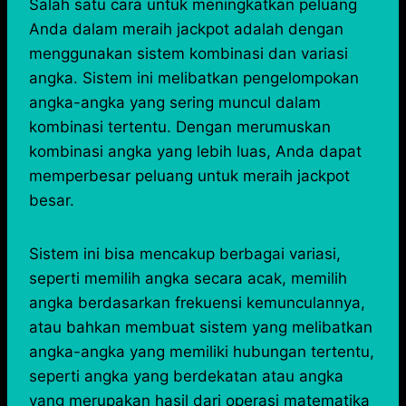
Salah satu cara untuk meningkatkan peluang
Anda dalam meraih jackpot adalah dengan
menggunakan sistem kombinasi dan variasi
angka. Sistem ini melibatkan pengelompokan
angka-angka yang sering muncul dalam
kombinasi tertentu. Dengan merumuskan
kombinasi angka yang lebih luas, Anda dapat
memperbesar peluang untuk meraih jackpot
besar.
Sistem ini bisa mencakup berbagai variasi,
seperti memilih angka secara acak, memilih
angka berdasarkan frekuensi kemunculannya,
atau bahkan membuat sistem yang melibatkan
angka-angka yang memiliki hubungan tertentu,
seperti angka yang berdekatan atau angka
yang merupakan hasil dari operasi matematika