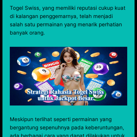
a
h
k
e
e
i
h
c
a
y
l
s
n
a
Togel Swiss, yang memiliki reputasi cukup kuat
e
t
p
e
s
e
r
di kalangan penggemarnya, telah menjadi
b
s
e
g
e
e
salah satu permainan yang menarik perhatian
o
A
r
n
banyak orang.
o
p
a
g
k
p
m
e
r
Meskipun terlihat seperti permainan yang
bergantung sepenuhnya pada keberuntungan,
ada berbagai cara yang dapat dilakukan untuk