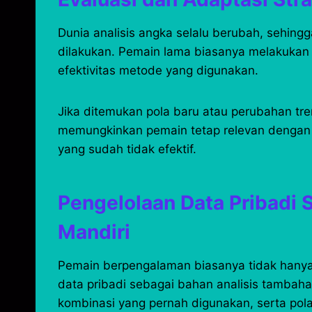
Dunia analisis angka selalu berubah, sehingg
dilakukan. Pemain lama biasanya melakukan 
efektivitas metode yang digunakan.
Jika ditemukan pola baru atau perubahan tren,
memungkinkan pemain tetap relevan dengan k
yang sudah tidak efektif.
Pengelolaan Data Pribadi 
Mandiri
Pemain berpengalaman biasanya tidak hanya
data pribadi sebagai bahan analisis tambaha
kombinasi yang pernah digunakan, serta po