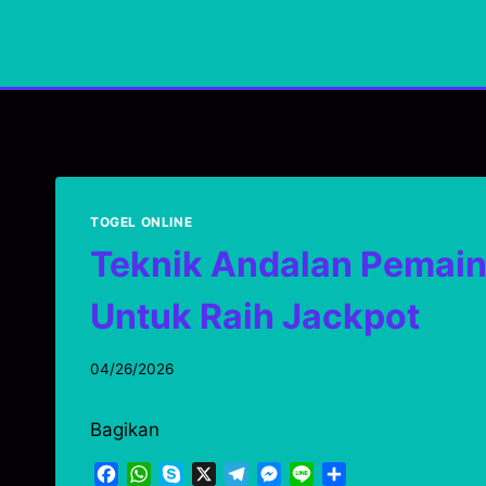
Skip
to
content
TOGEL ONLINE
Teknik Andalan Pemain
Untuk Raih Jackpot
04/26/2026
Bagikan
F
W
S
X
T
M
L
S