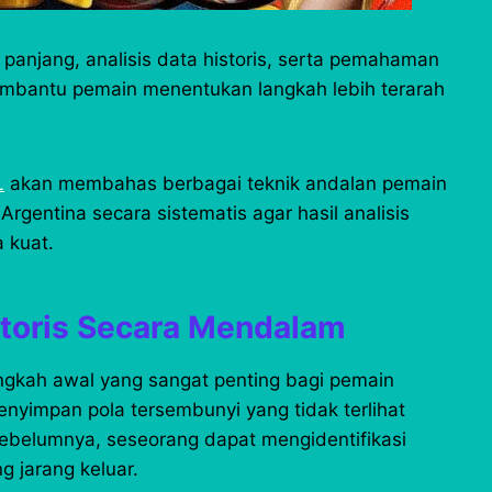
anjang, analisis data historis, serta pemahaman
embantu pemain menentukan langkah lebih terarah
L
akan membahas berbagai teknik andalan pemain
entina secara sistematis agar hasil analisis
a kuat.
toris Secara Mendalam
ngkah awal yang sangat penting bagi pemain
enyimpan pola tersembunyi yang tidak terlihat
sebelumnya, seseorang dapat mengidentifikasi
 jarang keluar.