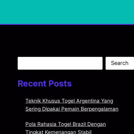
Search
Search
Recent Posts
Teknik Khusus Togel Argentina Yang
Sering Dipakai Pemain Berpengalaman
Pola Rahasia Togel Brazil Dengan
Tingkat Kemenangan Stabil