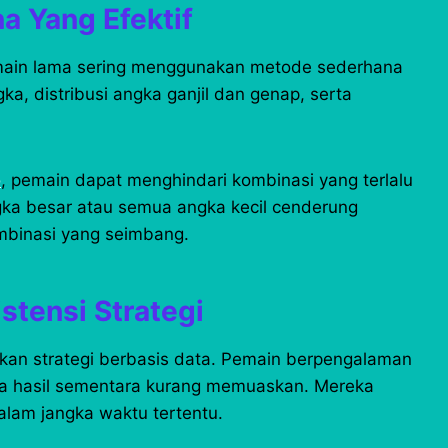
na Yang Efektif
. Pemain lama sering menggunakan metode sederhana
a, distribusi angka ganjil dan genap, serta
o
, pemain dapat menghindari kombinasi yang terlalu
gka besar atau semua angka kecil cenderung
ombinasi yang seimbang.
tensi Strategi
kan strategi berbasis data. Pemain berpengalaman
 hasil sementara kurang memuaskan. Mereka
alam jangka waktu tertentu.