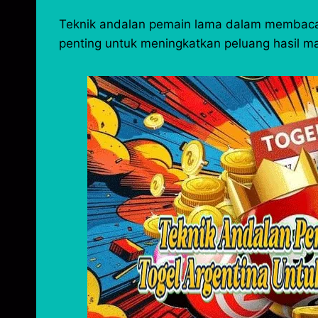
a
h
k
e
e
i
h
c
a
y
l
s
n
a
Teknik andalan pemain lama dalam membaca p
e
t
p
e
s
e
r
penting untuk meningkatkan peluang hasil m
b
s
e
g
e
e
o
A
r
n
o
p
a
g
k
p
m
e
r