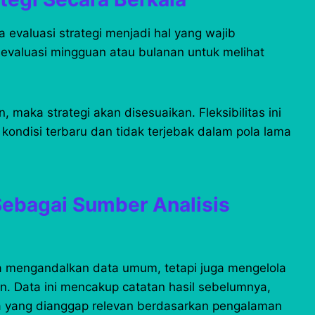
a evaluasi strategi menjadi hal yang wajib
evaluasi mingguan atau bulanan untuk melihat
 maka strategi akan disesuaikan. Fleksibilitas ini
ondisi terbaru dan tidak terjebak dalam pola lama
Sebagai Sumber Analisis
 mengandalkan data umum, tetapi juga mengelola
n. Data ini mencakup catatan hasil sebelumnya,
la yang dianggap relevan berdasarkan pengalaman