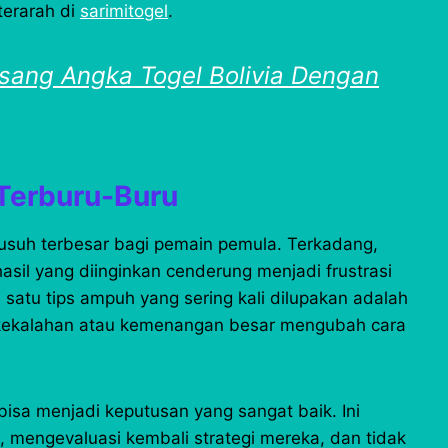
terarah di
sarimitogel
.
sang Angka Togel Bolivia Dengan
Terburu-Buru
musuh terbesar bagi pemain pemula. Terkadang,
sil yang diinginkan cenderung menjadi frustrasi
satu tips ampuh yang sering kali dilupakan adalah
n kekalahan atau kemenangan besar mengubah cara
bisa menjadi keputusan yang sangat baik. Ini
mengevaluasi kembali strategi mereka, dan tidak