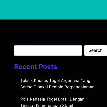
Search
Search
Recent Posts
Teknik Khusus Togel Argentina Yang
Sering Dipakai Pemain Berpengalaman
Pola Rahasia Togel Brazil Dengan
Tingkat Kemenangan Stabil