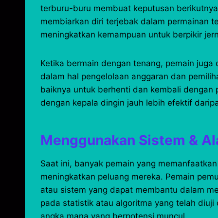
terburu-buru membuat keputusan berikutnya. 
membiarkan diri terjebak dalam permainan te
meningkatkan kemampuan untuk berpikir jern
Ketika bermain dengan tenang, pemain juga
dalam hal pengelolaan anggaran dan pemilih
baiknya untuk berhenti dan kembali dengan p
dengan kepala dingin jauh lebih efektif dari
Menggunakan Sistem & Ala
Saat ini, banyak pemain yang memanfaatkan 
meningkatkan peluang mereka. Pemain pemula
atau sistem yang dapat membantu dalam meng
pada statistik atau algoritma yang telah di
angka mana yang berpotensi muncul.