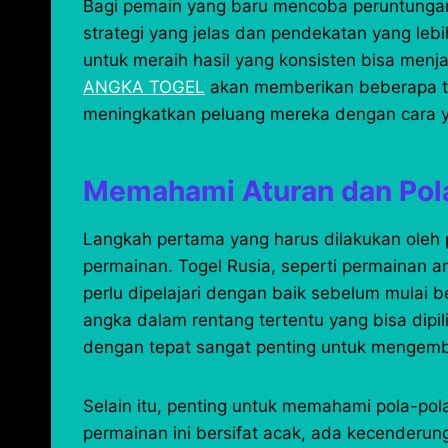
Bagi pemain yang baru mencoba peruntungan 
strategi yang jelas dan pendekatan yang leb
untuk meraih hasil yang konsisten bisa menjad
ANGKA TOGEL
akan memberikan beberapa t
meningkatkan peluang mereka dengan cara ya
Memahami Aturan dan Pola
Langkah pertama yang harus dilakukan oleh
permainan. Togel Rusia, seperti permainan an
perlu dipelajari dengan baik sebelum mulai 
angka dalam rentang tertentu yang bisa dipi
dengan tepat sangat penting untuk mengemba
Selain itu, penting untuk memahami pola-po
permainan ini bersifat acak, ada kecenderung