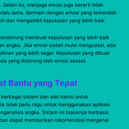
Selain itu, menjaga emosi juga berarti tidak
rlalu lama. Bermain dengan emosi yang terkendali
ih dan mengambil keputusan yang lebih baik.
 cenderung membuat keputusan yang lebih baik
an angka. Jika emosi sudah mulai menguasai, ada
ikiran yang lebih segar. Keputusan yang dibuat
pada yang didorong oleh emosi sesaat.
t Bantu yang Tepat
berbagai sistem dan alat bantu untuk
 tidak perlu ragu untuk menggunakan aplikasi
analisis angka. Sistem ini biasanya berbasis
uji dan dapat memberikan rekomendasi mengenai