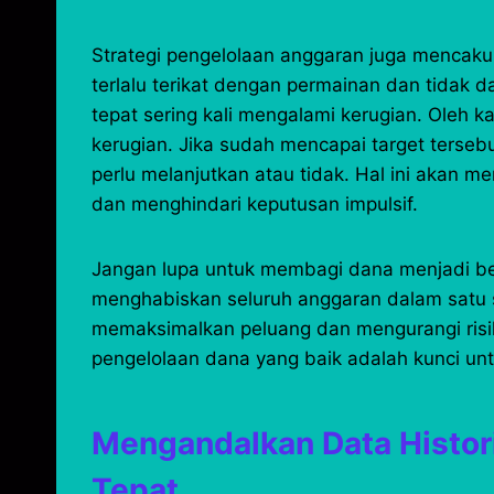
Strategi pengelolaan anggaran juga mencaku
terlalu terikat dengan permainan dan tidak
tepat sering kali mengalami kerugian. Oleh 
kerugian. Jika sudah mencapai target terseb
perlu melanjutkan atau tidak. Hal ini akan 
dan menghindari keputusan impulsif.
Jangan lupa untuk membagi dana menjadi be
menghabiskan seluruh anggaran dalam satu s
memaksimalkan peluang dan mengurangi risik
pengelolaan dana yang baik adalah kunci un
Mengandalkan Data Histori
Tepat