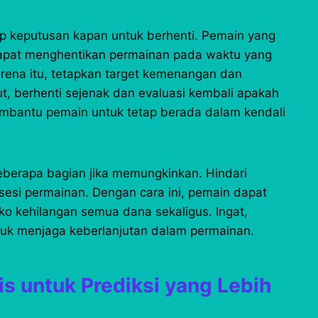
p keputusan kapan untuk berhenti. Pemain yang
 dapat menghentikan permainan pada waktu yang
karena itu, tetapkan target kemenangan dan
ut, berhenti sejenak dan evaluasi kembali apakah
membantu pemain untuk tetap berada dalam kendali
berapa bagian jika memungkinkan. Hindari
esi permainan. Dengan cara ini, pemain dapat
o kehilangan semua dana sekaligus. Ingat,
tuk menjaga keberlanjutan dalam permainan.
s untuk Prediksi yang Lebih